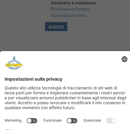
visionato e compreso
12 g Fleur de sel
l'
Informativa Privacy
15 g Polvere di Timut
.
Utenti del sito web
PREPARAZIONE
RIFINITURA
Glassare il rullo sulla griglia. Lasciarlo 15 minuti in
frigorifero. Tagliare delle fette di 2,5cm di larghezza.
Decorare con una biglia di mango marinata, una
punta di confit di banana, una chips di cocco, lo
streusel ed una foglia di acetosella.
PROCEDIMENTO BISCOTTO PASTA BIGNE’
FOLLOW US
Far fondere il burro nel latte e portare a cottura a
fuoco lento prima di aggiungere la farina setacciata.
Fate asciugare bene il composto prima di aggiungere
UFFICI COMMERCIALI:
le uova e i tuorli, lontano dal fuoco.