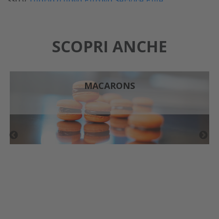
330 g
Tuorlo d’uovo Eurovo Service Élite
630 g
Albume d’uovo Eurovo Service Élite
170 g Zucchero semolato
CHANTILLY AL COCCO
SCOPRI ANCHE
170 g Copertura ivoire
40 g Massa di gelatina
2 g Estratto di vaniglia
MACARONS
1 g Baccello di vaniglia
300 g Purea di cocco
500 g Panna
Liquore al cocco
10 g Sale
CONFIT DI BANANA
530 g Banane (mature)
166 g Purea di mango
25 g Purea di frutto della passione
45 g Destrosio