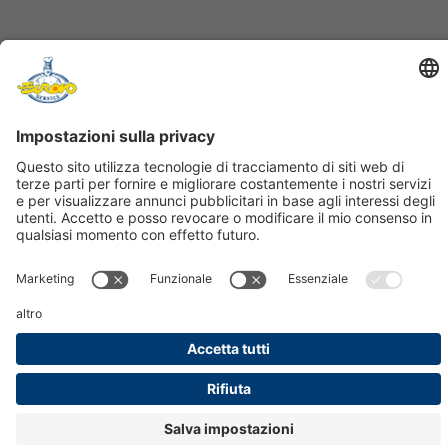
FOLLOW US
UFFICI COMMERCIALI:
IMOLA (BO)
VIA UGO LA MALFA 15
CENTRALINO:
+39 0542 485111
FAX: +39 0542 485485
PRIVACY