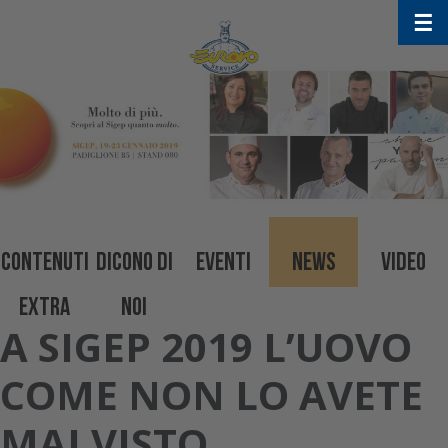
Skip
☰
to
content
CONTENUTI
DICONO DI
EVENTI
NEWS
VIDEO
EXTRA
NOI
A SIGEP 2019 L’UOVO
COME NON LO AVETE
MAI VISTO