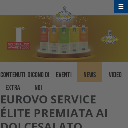
Skip
☰
to
content
CONTENUTI
DICONO DI
EVENTI
NEWS
VIDEO
EXTRA
NOI
EUROVO SERVICE
ÉLITE PREMIATA AI
DOLCESALATO