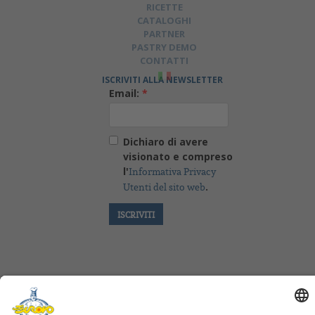
RICETTE
CATALOGHI
PARTNER
PASTRY DEMO
CONTATTI
ISCRIVITI ALLA NEWSLETTER
Email:
*
Dichiaro di avere
visionato e compreso
l'
Informativa Privacy
.
Utenti del sito web