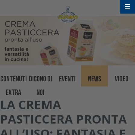
Skip
☰
to
content
CONTENUTI
DICONO DI
EVENTI
NEWS
VIDEO
EXTRA
NOI
LA CREMA
PASTICCERA PRONTA
ALL’USO: FANTASIA E