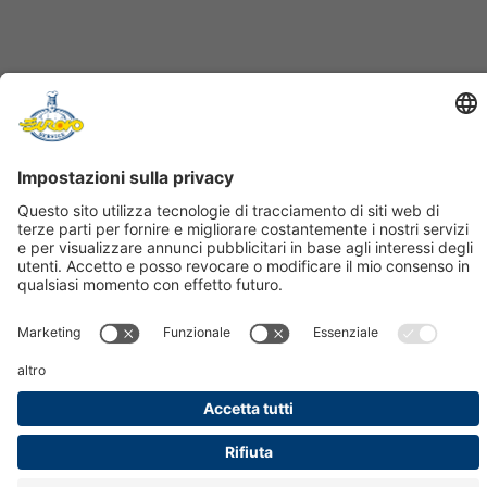
FOLLOW US
UFFICI COMMERCIALI:
IMOLA (BO)
VIA UGO LA MALFA 15
CENTRALINO:
+39 0542 485111
FAX: +39 0542 485485
PRIVACY