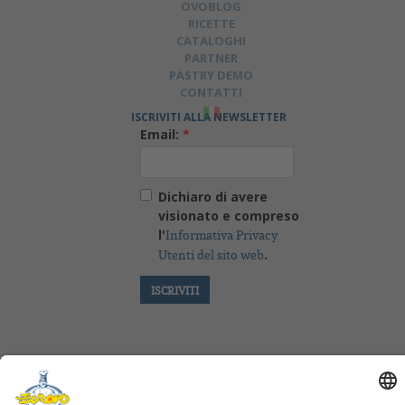
OVOBLOG
RICETTE
CATALOGHI
PARTNER
PASTRY DEMO
CONTATTI
ISCRIVITI ALLA NEWSLETTER
Email:
*
Dichiaro di avere
visionato e compreso
l'
Informativa Privacy
.
Utenti del sito web