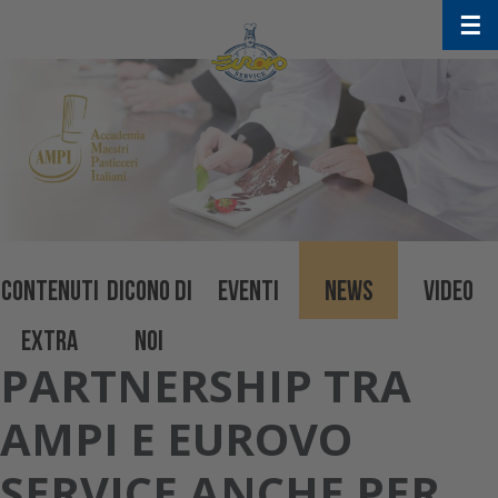
Skip
☰
to
content
CONTENUTI
DICONO DI
EVENTI
NEWS
VIDEO
EXTRA
NOI
PARTNERSHIP TRA
AMPI E EUROVO
SERVICE ANCHE PER