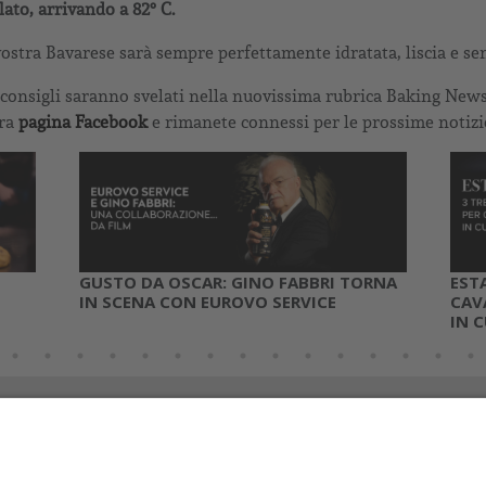
ato, arrivando a 82° C.
a vostra Bavarese sarà sempre perfettamente idratata, liscia e se
i consigli saranno svelati nella nuovissima rubrica Baking News.
tra
pagina Facebook
e rimanete connessi per le prossime notizi
GUSTO DA OSCAR: GINO FABBRI TORNA
EST
IN SCENA CON EUROVO SERVICE
CAV
IN 
VITI ALLA NEWSLETTER
il:
*