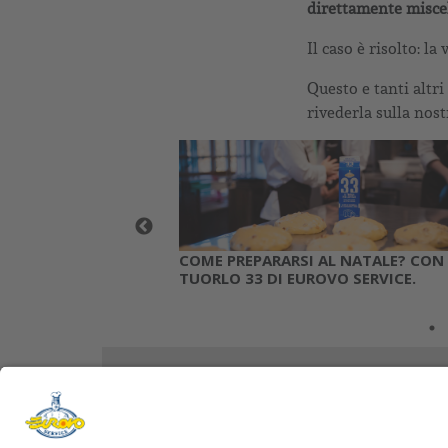
direttamente miscel
Il caso è risolto: l
Questo e tanti altr
rivederla sulla nos
PI E EUROVO
COME PREPARARSI AL NATALE? CON
 2019
TUORLO 33 DI EUROVO SERVICE.
HOME
ISCRI
CHI SIAMO
Ema
CONTROLLO QUALITÀ
PRODOTTI