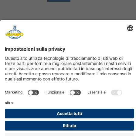
FOLLOW US
UFFICI COMMERCIALI:
IMOLA (BO)
VIA UGO LA MALFA 15
CENTRALINO:
+39 0542 485111
FAX: +39 0542 485485
PRIVACY