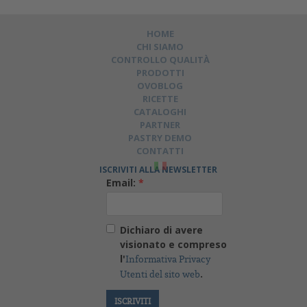
con una planetaria per circa 5/8 minuti.
HOME
Adagiare la crostatina al frangipane sul piatto di
CHI SIAMO
CONTROLLO QUALITÀ
portata, creare con l’aiuto di un sac-a-poche dei
PRODOTTI
spuntoni di crema al cardamomo e decorare in
OVOBLOG
ultimo con fettine di pere cotte al vino rosso.
RICETTE
CATALOGHI
PARTNER
Servire con della riduzione al vino rosso.
PASTRY DEMO
CONTATTI
ISCRIVITI ALLA NEWSLETTER
Email:
*
Dichiaro di avere
visionato e compreso
l'
Informativa Privacy
.
Utenti del sito web