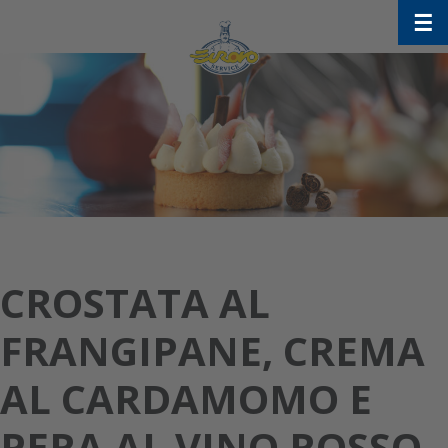
Skip
☰
to
content
CROSTATA AL
FRANGIPANE, CREMA
AL CARDAMOMO E
PERA AL VINO ROSSO